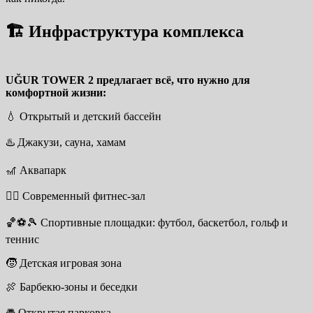
🏗️ Инфраструктура комплекса
UĞUR TOWER 2 предлагает всё, что нужно для
комфортной жизни:
💧 Открытый и детский бассейн
♨️ Джакузи, сауна, хамам
🎢 Аквапарк
🏋️‍♂️ Современный фитнес-зал
🏀⚽🎾 Спортивные площадки: футбол, баскетбол, гольф и
теннис
🧒 Детская игровая зона
🍖 Барбекю-зоны и беседки
🚘 Открытая парковка