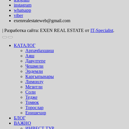
instagram
whatsapp
viber
exenrealestateweb@gmail.com
|
Разработка сайта: EXEN REAL ESTATE от
IT-Specialist
.
КАТАЛОГ
Арпачбахшиш
Аяш
Давултепе
Чешмели
Эрдемли
Каргыпынары
Лимонлу
Мезитли
Соли
Тедже
Томюк
Торослар
Енишехир
БЛОГ
ВАЖНО
ИНВЕСТ ТУР