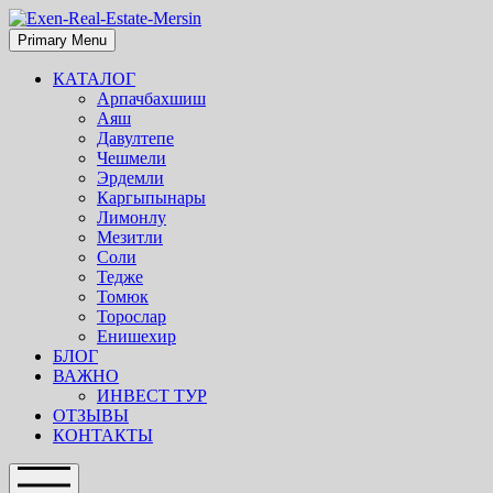
Skip
to
Primary Menu
content
КАТАЛОГ
Арпачбахшиш
Аяш
Давултепе
Чешмели
Эрдемли
Каргыпынары
Лимонлу
Мезитли
Соли
Тедже
Томюк
Торослар
Енишехир
БЛОГ
ВАЖНО
ИНВЕСТ ТУР
ОТЗЫВЫ
КОНТАКТЫ