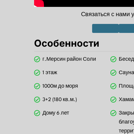
Связаться с нами 
Инстаграм
Тик Т
Особенности
г.Мерсин район Соли
Бесед
1 этаж
Саун
1000м до моря
Площ
3+2 (180 кв.м.)
Хамам
Дому 6 лет
Закры
благо
терри