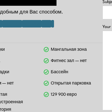
Subj
удобным для Вас способом.
ок
Телеграм
WhatsApp
Viber
X
Your
ки
Мангальная зона
а
Фитнес зал — нет
адки
Бассейн
 — нет
Открытая парковка
тая
129 900 евро
устроенная
тория