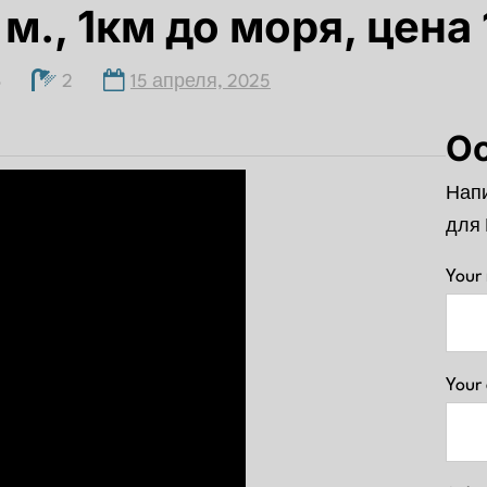
. м., 1км до моря, цена
3
2
15 апреля, 2025
О
Напи
для 
Your
Your