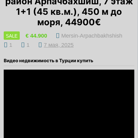
район Арпачбахшиш, 7 этаж
1+1 (45 кв.м.), 450 м до
моря, 44900€
€ 44.900
Mersin-Arpachbakhshish
SALE
1
1
7 мая, 2025
Видео недвижимость в Турции купить