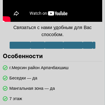
Связаться с нами удобным для Вас
способом.
Инстаграм
Тик Ток
Телеграм
WhatsApp
Viber
X
Особенности
г.Мерсин район Арпачбахшиш
Беседки — да
Мангальная зона — да
7 этаж