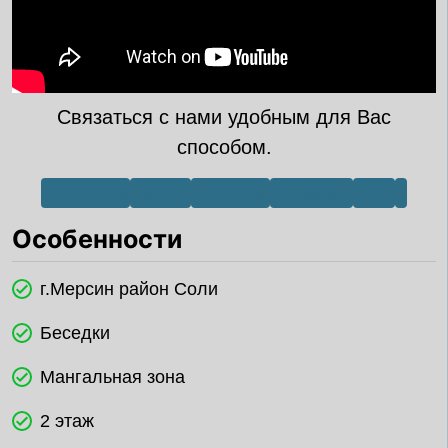
Связаться с нами удобным для Вас
способом.
Инстаграм
Тик Ток
Телеграм
WhatsApp
Viber
X
Особенности
г.Мерсин район Соли
Беседки
Мангальная зона
2 этаж