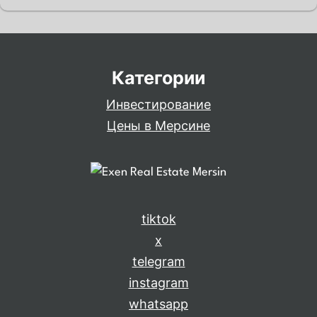
стратегическому географическому положению и
дружественной к инвесторам политике Турция
предлагает…
Категории
Инвестирование
Цены в Мерсине
tiktok
x
telegram
instagram
whatsapp